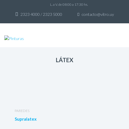
L. a V. de 08:00 a 17:30 hs.
2323 4000 / 2323 5000
contacto@vitro.uy
Skip to
Skip to content
content
LÁTEX
PAREDES
Supralatex