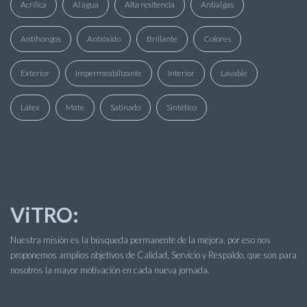
Acrílica
Al agua
Alta resitencia
Antialgas
Antihongos
Antióxido
Brillante
Colores
Exterior
Impermeabilizante
Interior
Lavable
Látex
Mate
Satinado
Sintético
ViTRO:
Nuestra misión es la búsqueda permanente de la mejora, por eso nos
proponemos amplios objetivos de Calidad, Servicio y Respaldo, que son para
nosotros la mayor motivación en cada nueva jornada.